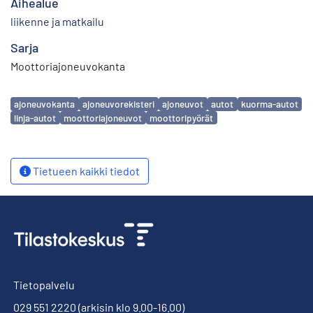
Aihealue
liikenne ja matkailu
Sarja
Moottoriajoneuvokanta
Avainsanat
ajoneuvokanta
ajoneuvorekisteri
ajoneuvot
autot
kuorma-autot
linja-autot
moottoriajoneuvot
moottoripyörät
Tietueen kaikki tiedot
Tietopalvelu
029 551 2220
(arkisin klo 9.00-16.00)