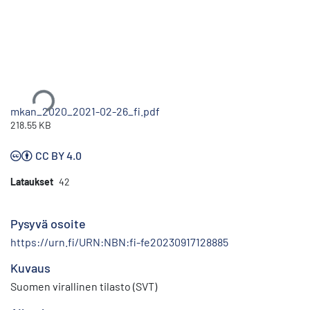
Ladataan...
mkan_2020_2021-02-26_fi.pdf
218.55 KB
CC BY 4.0
Lataukset
42
Pysyvä osoite
https://urn.fi/URN:NBN:fi-fe20230917128885
Kuvaus
Suomen virallinen tilasto (SVT)