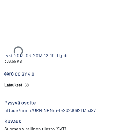
Ladataan...
tvki_2013_03_2013-12-10_fi.pdf
306.55 KB
CC BY 4.0
Lataukset
68
Pysyvä osoite
https://urn.fi/URN:NBN:fi-fe20230921135387
Kuvaus
Suomen virallinen tilasto (SVT)