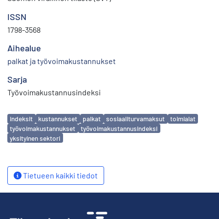
ISSN
1798-3568
Aihealue
palkat ja työvoimakustannukset
Sarja
Työvoimakustannusindeksi
Avainsanat
indeksit
kustannukset
palkat
sosiaaliturvamaksut
toimialat
työvoimakustannukset
työvoimakustannusindeksi
yksityinen sektori
Tietueen kaikki tiedot