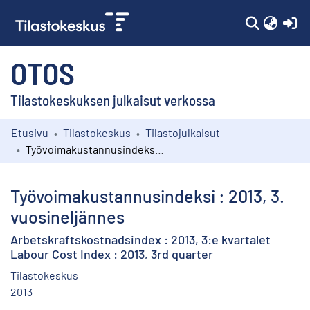
(c
OTOS
Tilastokeskuksen julkaisut verkossa
Etusivu
Tilastokeskus
Tilastojulkaisut
Kokoelmat
Työvoimakustannusindeksi : 2013, 3. vuosineljännes
Selaa
Työvoimakustannusindeksi : 2013, 3.
vuosineljännes
Arbetskraftskostnadsindex : 2013, 3:e kvartalet
Labour Cost Index : 2013, 3rd quarter
Tilastokeskus
2013