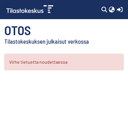
(c
OTOS
Tilastokeskuksen julkaisut verkossa
Kokoelmat
Virhe tietuetta noudettaessa
Selaa