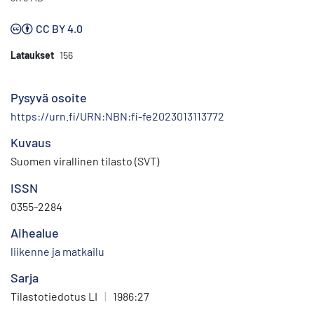
CC BY 4.0
Lataukset
156
Pysyvä osoite
https://urn.fi/URN:NBN:fi-fe2023013113772
Kuvaus
Suomen virallinen tilasto (SVT)
ISSN
0355-2284
Aihealue
liikenne ja matkailu
Sarja
Tilastotiedotus LI
|
1986:27