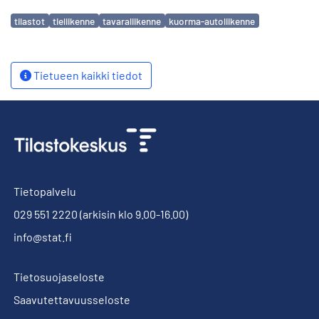
Avainsanat
tilastot
tieliikenne
tavaraliikenne
kuorma-autoliikenne
Tietueen kaikki tiedot
Tietopalvelu
029 551 2220
(arkisin klo 9.00-16.00)
info@stat.fi
Tietosuojaseloste
Saavutettavuusseloste