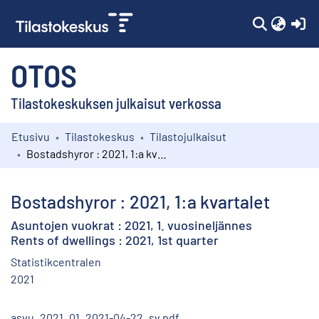
(c
OTOS
Tilastokeskuksen julkaisut verkossa
Etusivu
Tilastokeskus
Tilastojulkaisut
Kokoelmat
Bostadshyror : 2021, 1:a kvartalet
Selaa
Bostadshyror : 2021, 1:a kvartalet
Asuntojen vuokrat : 2021, 1. vuosineljännes
Rents of dwellings : 2021, 1st quarter
Statistikcentralen
2021
asvu_2021_01_2021-04-22_sv.pdf