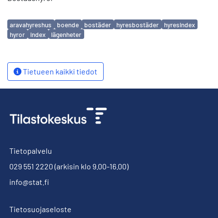
Avainsanat
aravahyreshus
boende
bostäder
hyresbostäder
hyresindex
hyror
index
lägenheter
Tietueen kaikki tiedot
Tietopalvelu
029 551 2220
(arkisin klo 9.00-16.00)
info@stat.fi
Tietosuojaseloste