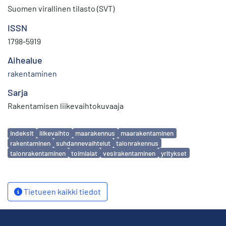
Suomen virallinen tilasto (SVT)
ISSN
1798-5919
Aihealue
rakentaminen
Sarja
Rakentamisen liikevaihtokuvaaja
Avainsanat
indeksit
liikevaihto
maarakennus
maarakentaminen
rakentaminen
suhdannevaihtelut
talonrakennus
talonrakentaminen
toimialat
vesirakentaminen
yritykset
Tietueen kaikki tiedot