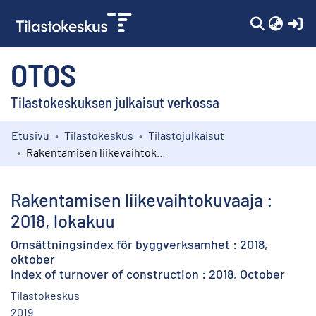
(c
OTOS
Tilastokeskuksen julkaisut verkossa
Etusivu
Tilastokeskus
Tilastojulkaisut
Kokoelmat
Rakentamisen liikevaihtokuvaaja : 2018, lokakuu
Selaa
Rakentamisen liikevaihtokuvaaja :
2018, lokakuu
Omsättningsindex för byggverksamhet : 2018,
oktober
Index of turnover of construction : 2018, October
Tilastokeskus
2019