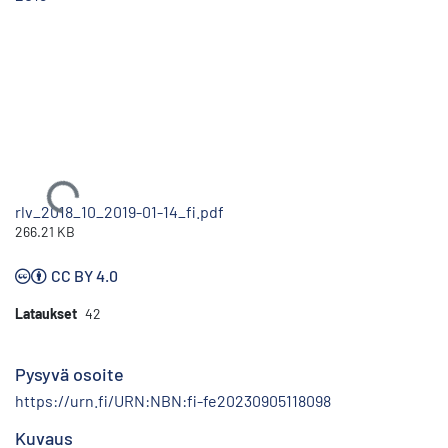
Ladataan...
rlv_2018_10_2019-01-14_fi.pdf
266.21 KB
CC BY 4.0
Lataukset
42
Pysyvä osoite
https://urn.fi/URN:NBN:fi-fe20230905118098
Kuvaus