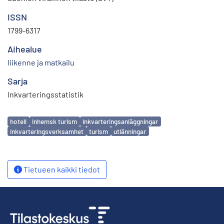
ISSN
1799-6317
Aihealue
liikenne ja matkailu
Sarja
Inkvarteringsstatistik
Avainsanat
hotell
inhemsk turism
inkvarteringsanläggningar
inkvarteringsverksamhet
turism
utlänningar
Tietueen kaikki tiedot