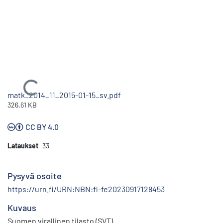
Ladataan...
matk_2014_11_2015-01-15_sv.pdf
326.61 KB
CC BY 4.0
Lataukset
33
Pysyvä osoite
https://urn.fi/URN:NBN:fi-fe20230917128453
Kuvaus
Suomen virallinen tilasto (SVT)