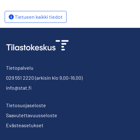
Tietueen kaikki tiedot
Tietopalvelu
029 551 2220
(arkisin klo 9.00-16.00)
info@stat.fi
Tietosuojaseloste
Saavutettavuusseloste
Evästeasetukset