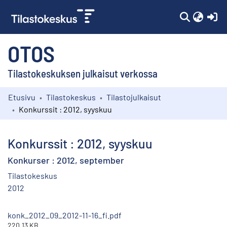
(c
OTOS
Tilastokeskuksen julkaisut verkossa
Etusivu
Tilastokeskus
Tilastojulkaisut
Kokoelmat
Konkurssit : 2012, syyskuu
Selaa
Konkurssit : 2012, syyskuu
Konkurser : 2012, september
Tilastokeskus
2012
konk_2012_09_2012-11-16_fi.pdf
220.13 KB