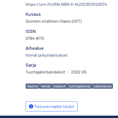
https://urn.fi/URN:NBN:fi-fe2023013120574
Kuvaus
Suomen virallinen tilasto (SVT)
ISSN
0784-817X
Aihealue
hinnat ja kustannukset
Sarja
Tuottajahintaindeksit
|
2002:05
Avainsanat
tilastot
hinnat
indeksit
tuottajahinnat
tukkuhinnat
Tietueen kaikki tiedot