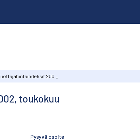
Tuottajahintaindeksit 2002, toukokuu
2002, toukokuu
Pysyvä osoite