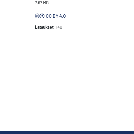
7.67 MB
CC BY 4.0
Lataukset
140