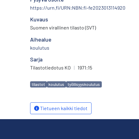
https://urn.fi/URN:NBN:fi-fe2023013114920
Kuvaus
Suomen virallinen tilasto (SVT)
Aihealue
koulutus
Sarja
Tilastotiedotus KO
|
1971:15
Avainsanat
tilastot
koulutus
työllisyyskoulutus
Tietueen kaikki tiedot