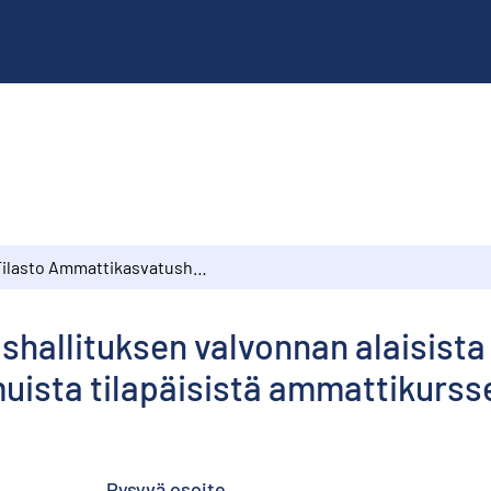
Tilasto Ammattikasvatushallituksen valvonnan alaisista v. 1970 päättyneistä työllisyyskursseista ja muista tilapäisistä ammattikursseista
hallituksen valvonnan alaisista 
muista tilapäisistä ammattikurss
Pysyvä osoite