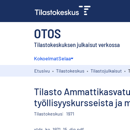
OTOS
Tilastokeskuksen julkaisut verkossa
Kokoelmat
Selaa
Etusivu
Tilastokeskus
Tilastojulkaisut
Tilasto Ammattikasvatus
työllisyyskursseista ja 
Tilastokeskus
1971
xtds_ko_1971_15_dig.pdf