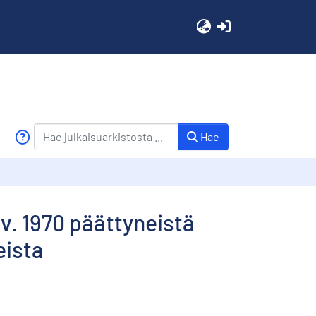
(current)
Hae
v. 1970 päättyneistä
eista