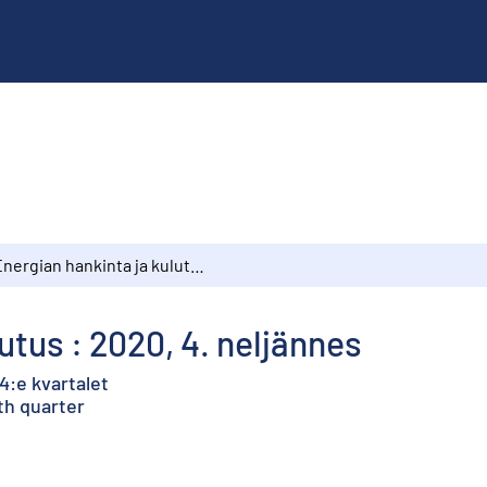
Energian hankinta ja kulutus : 2020, 4. neljännes
utus : 2020, 4. neljännes
4:e kvartalet
th quarter