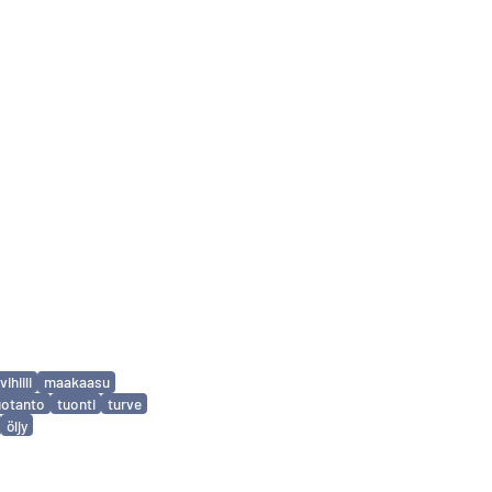
vihiili
maakaasu
uotanto
tuonti
turve
öljy