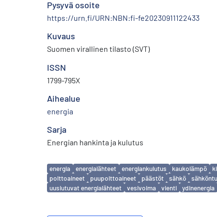
Pysyvä osoite
https://urn.fi/URN:NBN:fi-fe20230911122433
Kuvaus
Suomen virallinen tilasto (SVT)
ISSN
1799-795X
Aihealue
energia
Sarja
Energian hankinta ja kulutus
Avainsanat
energia
energialähteet
energiankulutus
kaukolämpö
ki
polttoaineet
puupolttoaineet
päästöt
sähkö
sähkönt
uusiutuvat energialähteet
vesivoima
vienti
ydinenergia