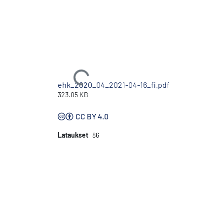
Ladataan...
ehk_2020_04_2021-04-16_fi.pdf
323.05 KB
CC BY 4.0
Lataukset
86