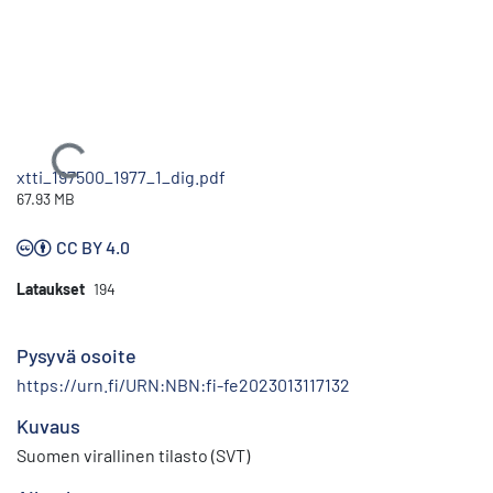
Ladataan...
xtti_197500_1977_1_dig.pdf
67.93 MB
CC BY 4.0
Lataukset
194
Pysyvä osoite
https://urn.fi/URN:NBN:fi-fe2023013117132
Kuvaus
Suomen virallinen tilasto (SVT)