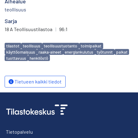
Aihealue
teollisuus
Sarja
18 A Teollisuustilastoa
|
96:1
Avainsanat
tilastot
teollisuus
teollisuustuotanto
toimipaikat
käyttöomaisuus
raaka-aineet
energiankulutus
työtunnit
palkat
tuottavuus
henkilöstö
Tietueen kaikki tiedot
Tietopalvelu