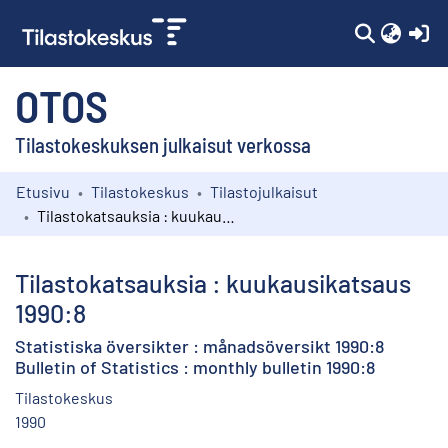
(c
OTOS
Tilastokeskuksen julkaisut verkossa
Etusivu
Tilastokeskus
Tilastojulkaisut
Kokoelmat
Tilastokatsauksia : kuukausikatsaus 1990:8
Selaa
Tilastokatsauksia : kuukausikatsaus
1990:8
Statistiska översikter : månadsöversikt 1990:8
Bulletin of Statistics : monthly bulletin 1990:8
Tilastokeskus
1990