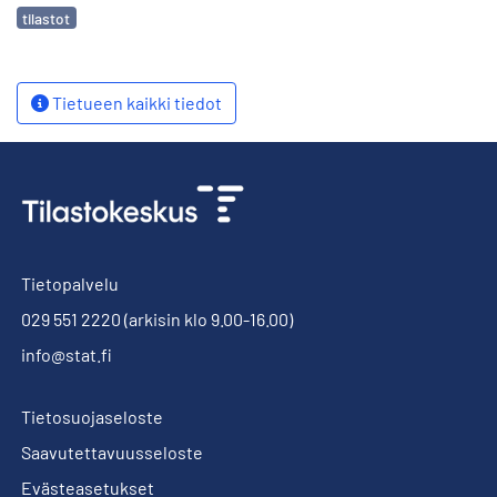
Avainsanat
tilastot
Tietueen kaikki tiedot
Tietopalvelu
029 551 2220
(arkisin klo 9.00-16.00)
info@stat.fi
Tietosuojaseloste
Saavutettavuusseloste
Evästeasetukset