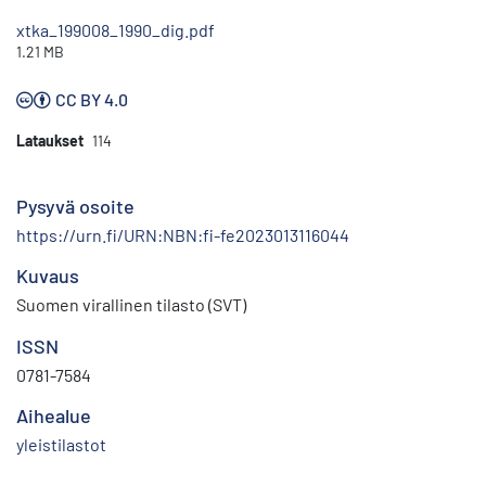
xtka_199008_1990_dig.pdf
1.21 MB
CC BY 4.0
Lataukset
114
Pysyvä osoite
https://urn.fi/URN:NBN:fi-fe2023013116044
Kuvaus
Suomen virallinen tilasto (SVT)
ISSN
0781-7584
Aihealue
yleistilastot