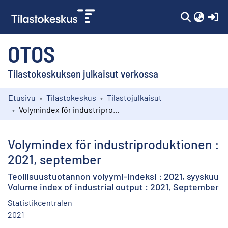
(c
OTOS
Tilastokeskuksen julkaisut verkossa
Etusivu
Tilastokeskus
Tilastojulkaisut
Kokoelmat
Volymindex för industriproduktionen : 2021, september
Selaa
Volymindex för industriproduktionen :
2021, september
Teollisuustuotannon volyymi-indeksi : 2021, syyskuu
Volume index of industrial output : 2021, September
Statistikcentralen
2021