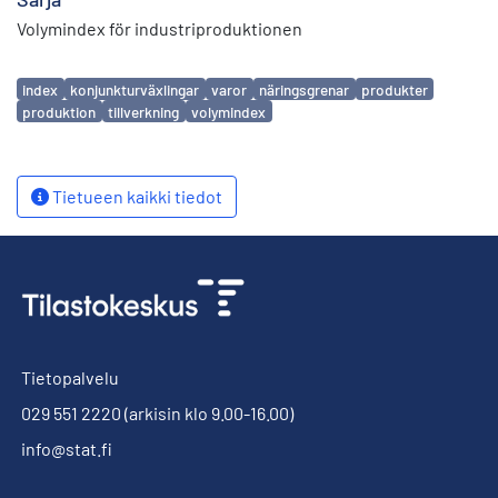
Volymindex för industriproduktionen
Avainsanat
index
konjunkturväxlingar
varor
näringsgrenar
produkter
produktion
tillverkning
volymindex
Tietueen kaikki tiedot
Tietopalvelu
029 551 2220
(arkisin klo 9.00-16.00)
info@stat.fi