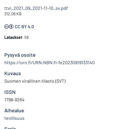
ttvi_2021_09_2021-11-10_sv.pdf
312.06 KB
CC BY 4.0
Lataukset
59
Pysyvä osoite
https://urn.fi/URN:NBN:fi-fe20230919133140
Kuvaus
Suomen virallinen tilasto (SVT)
ISSN
1798-9264
Aihealue
teollisuus
Sarja