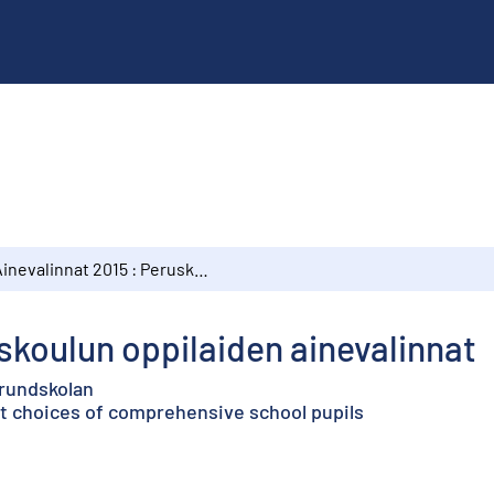
Ainevalinnat 2015 : Peruskoulun oppilaiden ainevalinnat
uskoulun oppilaiden ainevalinnat
grundskolan
ct choices of comprehensive school pupils