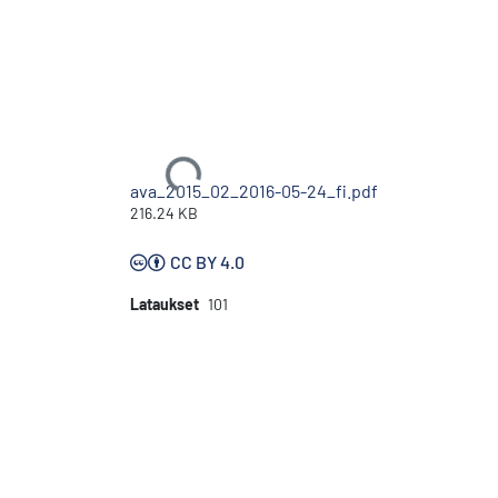
Ladataan...
ava_2015_02_2016-05-24_fi.pdf
216.24 KB
CC BY 4.0
Lataukset
101