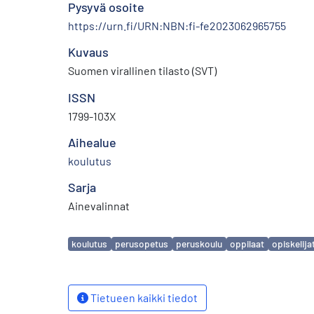
Pysyvä osoite
https://urn.fi/URN:NBN:fi-fe2023062965755
Kuvaus
Suomen virallinen tilasto (SVT)
ISSN
1799-103X
Aihealue
koulutus
Sarja
Ainevalinnat
Avainsanat
koulutus
perusopetus
peruskoulu
oppilaat
opiskelija
Tietueen kaikki tiedot