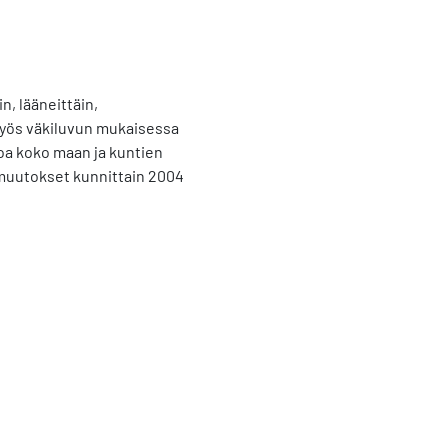
n, lääneittäin,
myös väkiluvun mukaisessa
oa koko maan ja kuntien
nmuutokset kunnittain 2004