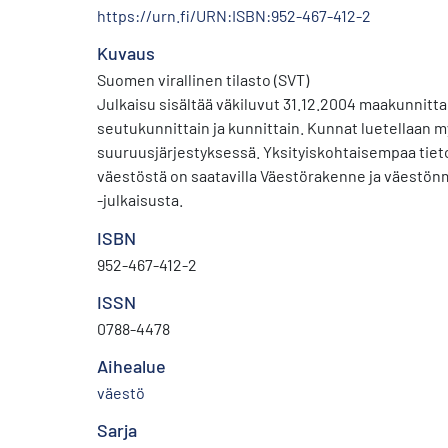
https://urn.fi/URN:ISBN:952-467-412-2
Kuvaus
Suomen virallinen tilasto (SVT)
Julkaisu sisältää väkiluvut 31.12.2004 maakunnittai
seutukunnittain ja kunnittain. Kunnat luetellaan 
suuruusjärjestyksessä. Yksityiskohtaisempaa tiet
väestöstä on saatavilla Väestörakenne ja väestö
-julkaisusta.
ISBN
952-467-412-2
ISSN
0788-4478
Aihealue
väestö
Sarja