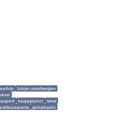
ensitulo
tulojen uudelleenjako
tukset
opaperit
kauppaluotot
lainat
arallisuusasema
globalisaatio