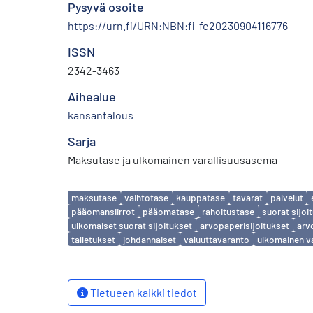
Pysyvä osoite
https://urn.fi/URN:NBN:fi-fe20230904116776
ISSN
2342-3463
Aihealue
kansantalous
Sarja
Maksutase ja ulkomainen varallisuusasema
Avainsanat
maksutase
vaihtotase
kauppatase
tavarat
palvelut
pääomansiirrot
pääomatase
rahoitustase
suorat sijoi
ulkomaiset suorat sijoitukset
arvopaperisijoitukset
arv
talletukset
johdannaiset
valuuttavaranto
ulkomainen v
Tietueen kaikki tiedot