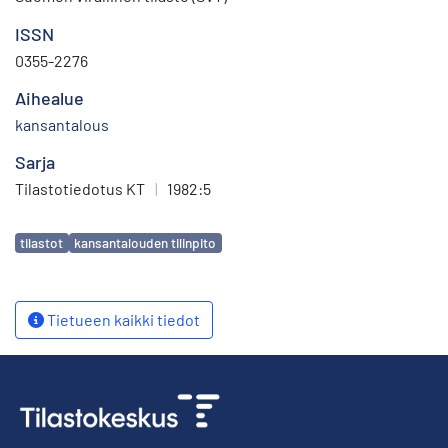
ISSN
0355-2276
Aihealue
kansantalous
Sarja
Tilastotiedotus KT
|
1982:5
Avainsanat
tilastot
kansantalouden tilinpito
Tietueen kaikki tiedot