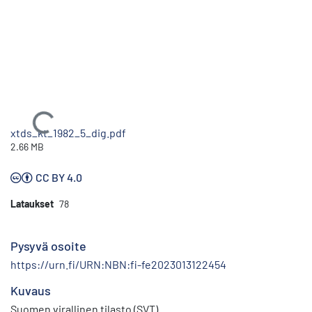
Ladataan...
xtds_kt_1982_5_dig.pdf
2.66 MB
CC BY 4.0
Lataukset
78
Pysyvä osoite
https://urn.fi/URN:NBN:fi-fe2023013122454
Kuvaus
Suomen virallinen tilasto (SVT)