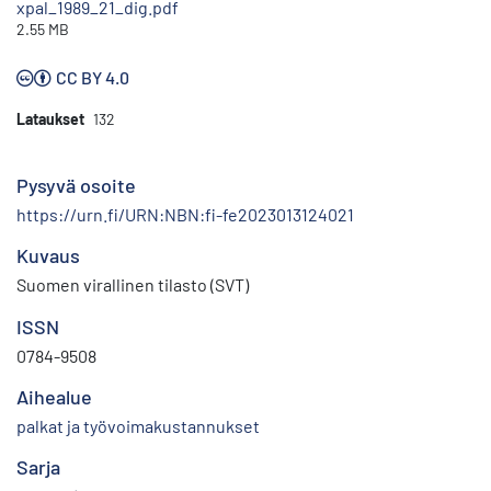
xpal_1989_21_dig.pdf
2.55 MB
CC BY 4.0
Lataukset
132
Pysyvä osoite
https://urn.fi/URN:NBN:fi-fe2023013124021
Kuvaus
Suomen virallinen tilasto (SVT)
ISSN
0784-9508
Aihealue
palkat ja työvoimakustannukset
Sarja