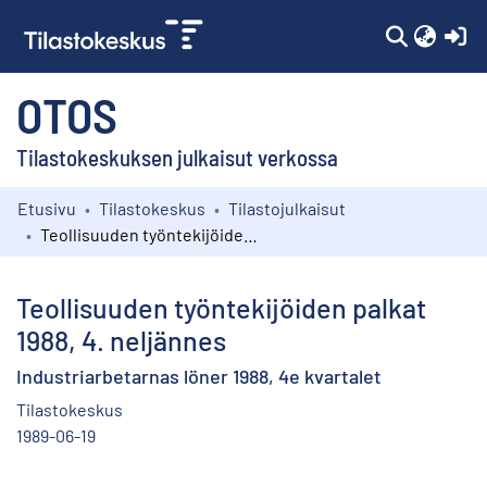
(c
OTOS
Tilastokeskuksen julkaisut verkossa
Etusivu
Tilastokeskus
Tilastojulkaisut
Kokoelmat
Teollisuuden työntekijöiden palkat 1988, 4. neljännes
Selaa
Teollisuuden työntekijöiden palkat
1988, 4. neljännes
Industriarbetarnas löner 1988, 4e kvartalet
Tilastokeskus
1989-06-19