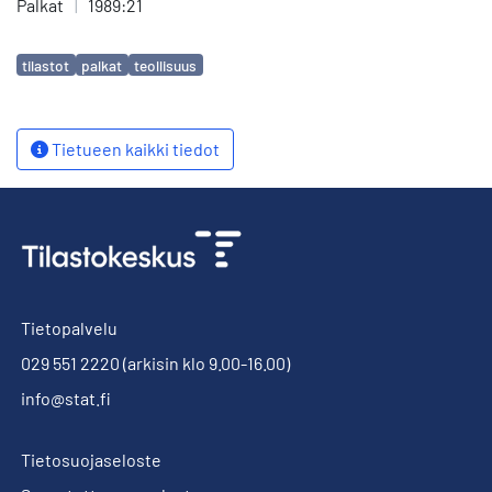
Palkat
|
1989:21
Avainsanat
tilastot
palkat
teollisuus
Tietueen kaikki tiedot
Tietopalvelu
029 551 2220
(arkisin klo 9.00-16.00)
info@stat.fi
Tietosuojaseloste