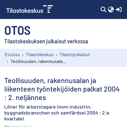
(c
OTOS
Tilastokeskuksen julkaisut verkossa
Etusivu
Tilastokeskus
Tilastojulkaisut
Kokoelmat
Teollisuuden, rakennusalan ja liikenteen työntekijöiden palkat 2004 : 2. neljännes
Selaa
Teollisuuden, rakennusalan ja
liikenteen työntekijöiden palkat 2004
: 2. neljännes
Löner för arbetstagare inom industrin,
byggnadsbranschen och samfärdsel 2004 : 2:a
kvartalet