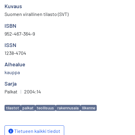
Kuvaus
Suomen virallinen tilasto (SVT)
ISBN
952-467-364-9
ISSN
1238-4704
Aihealue
kauppa
Sarja
Palkat
|
2004:14
Avainsanat
tilastot
palkat
teollisuus
rakennusala
liikenne
Tietueen kaikki tiedot