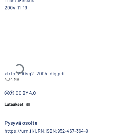
Tilastokeskus
2004-11-19
Ladataan...
xtrtp_2004q2_2004_dig.pdf
4.34 MB
CC BY 4.0
Lataukset
98
Pysyvä osoite
https://urn.fi/URN:ISBN:952-467-364-9