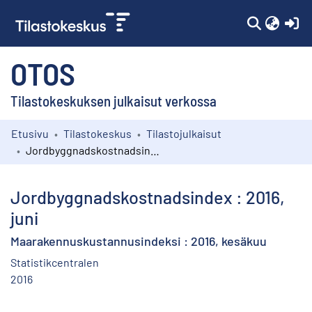
(c
OTOS
Tilastokeskuksen julkaisut verkossa
Etusivu
Tilastokeskus
Tilastojulkaisut
Kokoelmat
Jordbyggnadskostnadsindex : 2016, juni
Selaa
Jordbyggnadskostnadsindex : 2016,
juni
Maarakennuskustannusindeksi : 2016, kesäkuu
Statistikcentralen
2016