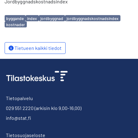
Jordbyggnadskostnadsindex
Avainsanat
byggande
index
jordbyggnad
jordbyggnadskostnadsindex
kostnader
Tietueen kaikki tiedot
Tietopalvelu
029 551 2220
(arkisin klo 9.00-16.00)
info@stat.fi
Tietosuojaseloste