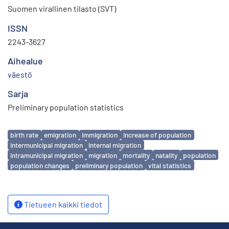
Suomen virallinen tilasto (SVT)
ISSN
2243-3627
Aihealue
väestö
Sarja
Preliminary population statistics
Avainsanat
birth rate
emigration
immigration
increase of population
intermunicipal migration
internal migration
intramunicipal migration
migration
mortality
natality
population
population changes
preliminary population
vital statistics
Tietueen kaikki tiedot