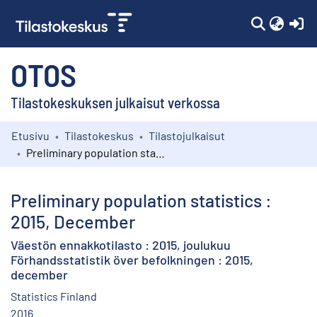
(c
OTOS
Tilastokeskuksen julkaisut verkossa
Etusivu
Tilastokeskus
Tilastojulkaisut
Kokoelmat
Preliminary population statistics : 2015, December
Selaa
Preliminary population statistics :
2015, December
Väestön ennakkotilasto : 2015, joulukuu
Förhandsstatistik över befolkningen : 2015,
december
Statistics Finland
2016