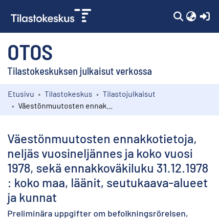
(c
OTOS
Tilastokeskuksen julkaisut verkossa
Etusivu
Tilastokeskus
Tilastojulkaisut
Kokoelmat
Väestönmuutosten ennakkotietoja, neljäs vuosineljännes ja koko vuosi 1978, sekä ennakkoväkiluku 31.12.1978 : koko maa, läänit, seutukaava-alueet ja kunnat
Selaa
Väestönmuutosten ennakkotietoja,
neljäs vuosineljännes ja koko vuosi
1978, sekä ennakkoväkiluku 31.12.1978
: koko maa, läänit, seutukaava-alueet
ja kunnat
Preliminära uppgifter om befolkningsrörelsen,