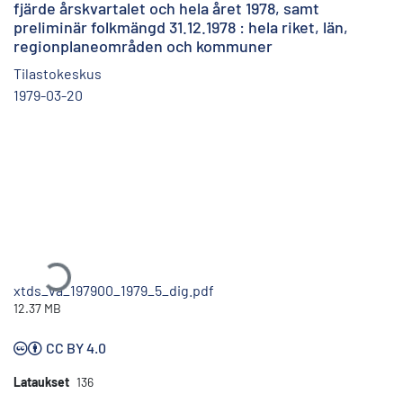
fjärde årskvartalet och hela året 1978, samt
preliminär folkmängd 31.12.1978 : hela riket, län,
regionplaneområden och kommuner
Tilastokeskus
1979-03-20
Ladataan...
xtds_va_197900_1979_5_dig.pdf
12.37 MB
CC BY 4.0
Lataukset
136