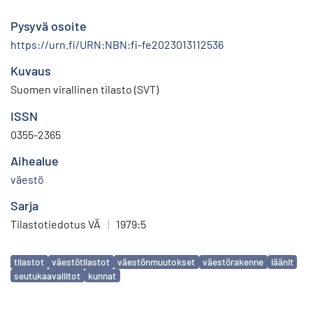
Pysyvä osoite
https://urn.fi/URN:NBN:fi-fe2023013112536
Kuvaus
Suomen virallinen tilasto (SVT)
ISSN
0355-2365
Aihealue
väestö
Sarja
Tilastotiedotus VÄ
|
1979:5
Avainsanat
tilastot
väestötilastot
väestönmuutokset
väestörakenne
läänit
seutukaavaliitot
kunnat