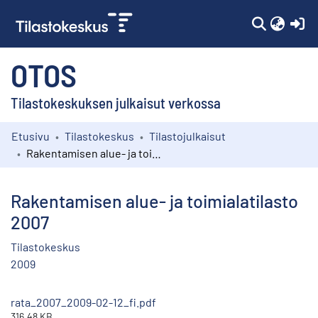
(c
OTOS
Tilastokeskuksen julkaisut verkossa
Etusivu
Tilastokeskus
Tilastojulkaisut
Kokoelmat
Rakentamisen alue- ja toimialatilasto 2007
Selaa
Rakentamisen alue- ja toimialatilasto
2007
Tilastokeskus
2009
rata_2007_2009-02-12_fi.pdf
316.48 KB