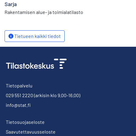
Sarja
Rakentamisen alue- ja toimialatilasto
Tietueen kaikki tiedot
Tietopalvelu
029 551 2220
(arkisin klo 9.00-16.00)
info@stat.fi
Tietosuojaseloste
Saavutettavuusseloste