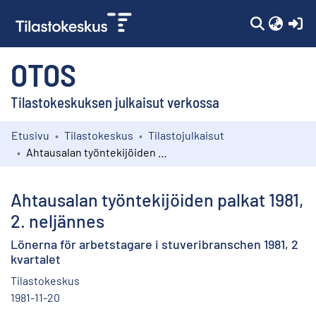
(c
OTOS
Tilastokeskuksen julkaisut verkossa
Etusivu
Tilastokeskus
Tilastojulkaisut
Kokoelmat
Ahtausalan työntekijöiden palkat 1981, 2. neljännes
Selaa
Ahtausalan työntekijöiden palkat 1981,
2. neljännes
Lönerna för arbetstagare i stuveribranschen 1981, 2
kvartalet
Tilastokeskus
1981-11-20