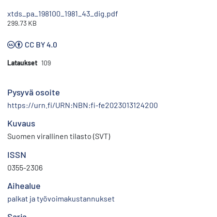
xtds_pa_198100_1981_43_dig.pdf
299.73 KB
CC BY 4.0
Lataukset
109
Pysyvä osoite
https://urn.fi/URN:NBN:fi-fe2023013124200
Kuvaus
Suomen virallinen tilasto (SVT)
ISSN
0355-2306
Aihealue
palkat ja työvoimakustannukset
Sarja