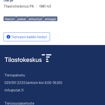
Tilastotiedotus PA
|
1981:43
Avainsanat
tilastot
palkat
ahtaustyö
ahtaajat
Tietueen kaikki tiedot
Tietopalvelu
029 551 2220
(arkisin klo 9.00-16.00)
info@stat.fi
Tietosuojaseloste