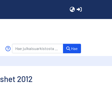
(current)
Hae
öshet 2012