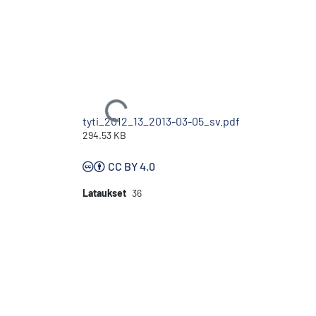
Ladataan...
tyti_2012_13_2013-03-05_sv.pdf
294.53 KB
CC BY 4.0
Lataukset
36