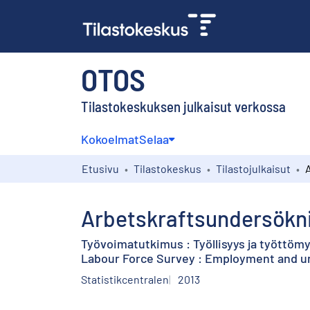
OTOS
Tilastokeskuksen julkaisut verkossa
Kokoelmat
Selaa
Etusivu
Tilastokeskus
Tilastojulkaisut
Arbetskraftsundersökni
Työvoimatutkimus : Työllisyys ja työttöm
Labour Force Survey : Employment and u
Statistikcentralen
2013