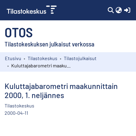
(c
OTOS
Tilastokeskuksen julkaisut verkossa
Etusivu
Tilastokeskus
Tilastojulkaisut
Kokoelmat
Kuluttajabarometri maakunnittain 2000, 1. neljännes
Selaa
Kuluttajabarometri maakunnittain
2000, 1. neljännes
Tilastokeskus
2000-04-11