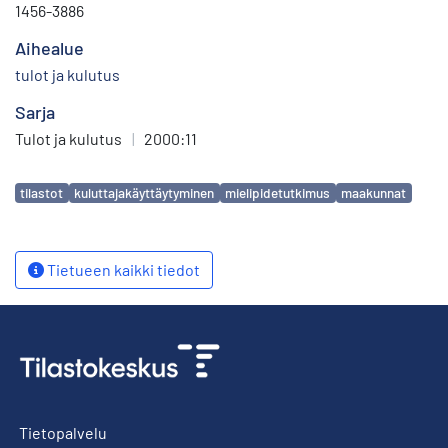
1456-3886
Aihealue
tulot ja kulutus
Sarja
Tulot ja kulutus
|
2000:11
Avainsanat
tilastot
kuluttajakäyttäytyminen
mielipidetutkimus
maakunnat
Tietueen kaikki tiedot
Tietopalvelu