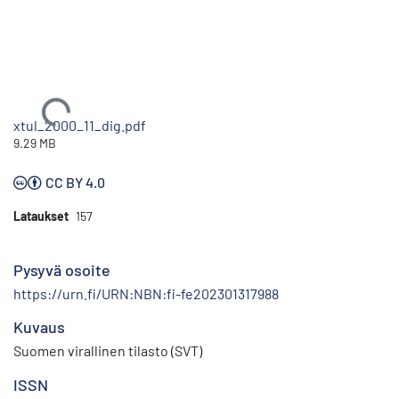
Ladataan...
xtul_2000_11_dig.pdf
9.29 MB
CC BY 4.0
Lataukset
157
Pysyvä osoite
https://urn.fi/URN:NBN:fi-fe202301317988
Kuvaus
Suomen virallinen tilasto (SVT)
ISSN