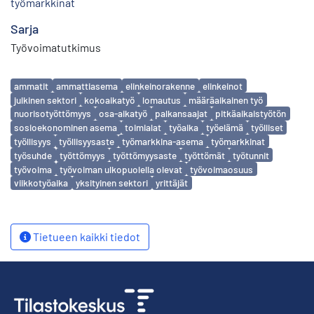
työmarkkinat
Sarja
Työvoimatutkimus
Avainsanat
ammatit
ammattiasema
elinkeinorakenne
elinkeinot
julkinen sektori
kokoaikatyö
lomautus
määräaikainen työ
nuorisotyöttömyys
osa-aikatyö
palkansaajat
pitkäaikaistyötön
sosioekonominen asema
toimialat
työaika
työelämä
työlliset
työllisyys
työllisyysaste
työmarkkina-asema
työmarkkinat
työsuhde
työttömyys
työttömyysaste
työttömät
työtunnit
työvoima
työvoiman ulkopuolella olevat
työvoimaosuus
viikkotyöaika
yksityinen sektori
yrittäjät
Tietueen kaikki tiedot