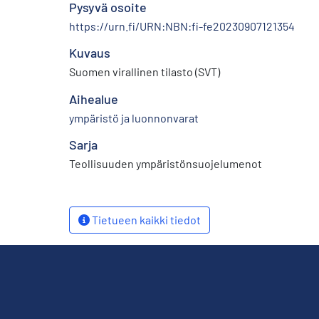
Pysyvä osoite
https://urn.fi/URN:NBN:fi-fe20230907121354
Kuvaus
Suomen virallinen tilasto (SVT)
Aihealue
ympäristö ja luonnonvarat
Sarja
Teollisuuden ympäristönsuojelumenot
Tietueen kaikki tiedot