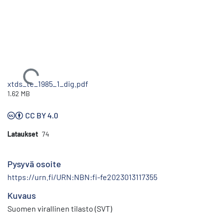
Ladataan...
xtds_te_1985_1_dig.pdf
1.62 MB
CC BY 4.0
Lataukset
74
Pysyvä osoite
https://urn.fi/URN:NBN:fi-fe2023013117355
Kuvaus
Suomen virallinen tilasto (SVT)