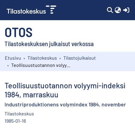
(c
OTOS
Tilastokeskuksen julkaisut verkossa
Etusivu
Tilastokeskus
Tilastojulkaisut
Kokoelmat
Teollisuustuotannon volyymi-indeksi 1984, marraskuu
Selaa
Teollisuustuotannon volyymi-indeksi
1984, marraskuu
Industriproduktionens volymindex 1984, november
Tilastokeskus
1985-01-16