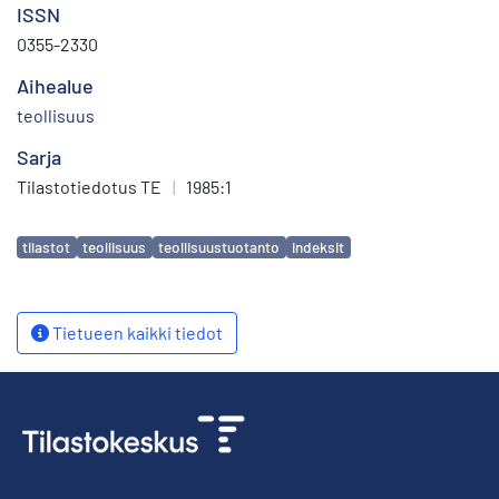
ISSN
0355-2330
Aihealue
teollisuus
Sarja
Tilastotiedotus TE
|
1985:1
Avainsanat
tilastot
teollisuus
teollisuustuotanto
indeksit
Tietueen kaikki tiedot