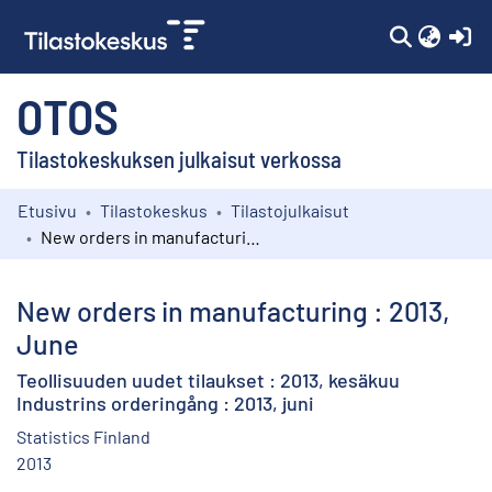
(c
OTOS
Tilastokeskuksen julkaisut verkossa
Etusivu
Tilastokeskus
Tilastojulkaisut
Kokoelmat
New orders in manufacturing : 2013, June
Selaa
New orders in manufacturing : 2013,
June
Teollisuuden uudet tilaukset : 2013, kesäkuu
Industrins orderingång : 2013, juni
Statistics Finland
2013