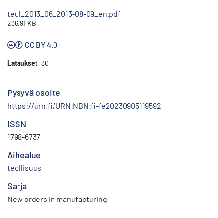
teul_2013_06_2013-08-09_en.pdf
236.91 KB
CC BY 4.0
Lataukset
30
Pysyvä osoite
https://urn.fi/URN:NBN:fi-fe20230905119592
ISSN
1798-6737
Aihealue
teollisuus
Sarja
New orders in manufacturing