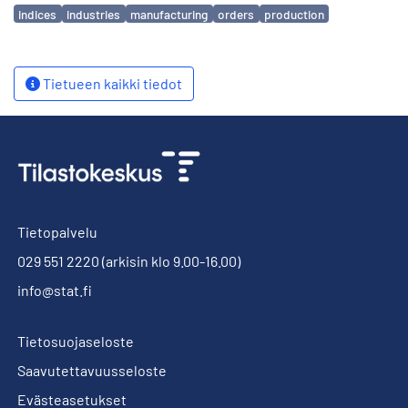
Avainsanat
indices
industries
manufacturing
orders
production
Tietueen kaikki tiedot
Tietopalvelu
029 551 2220
(arkisin klo 9.00-16.00)
info@stat.fi
Tietosuojaseloste
Saavutettavuusseloste
Evästeasetukset