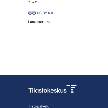
7.84 MB
CC BY 4.0
Lataukset
175
Tietopalvelu