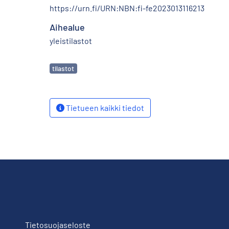
https://urn.fi/URN:NBN:fi-fe2023013116213
Aihealue
yleistilastot
Avainsanat
tilastot
Tietueen kaikki tiedot
Tietosuojaseloste