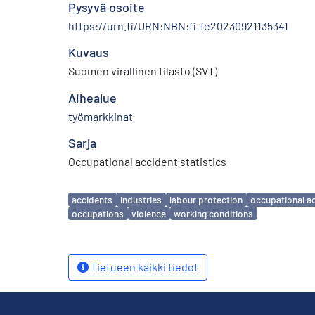
Pysyvä osoite
https://urn.fi/URN:NBN:fi-fe20230921135341
Kuvaus
Suomen virallinen tilasto (SVT)
Aihealue
työmarkkinat
Sarja
Occupational accident statistics
Avainsanat
accidents
industries
labour protection
occupational a
occupations
violence
working conditions
Tietueen kaikki tiedot