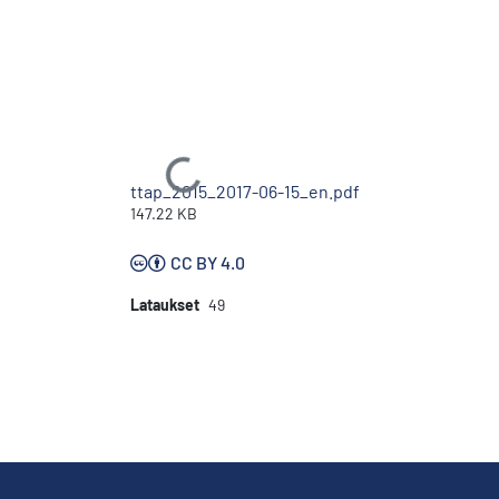
Ladataan...
ttap_2015_2017-06-15_en.pdf
147.22 KB
CC BY 4.0
Lataukset
49