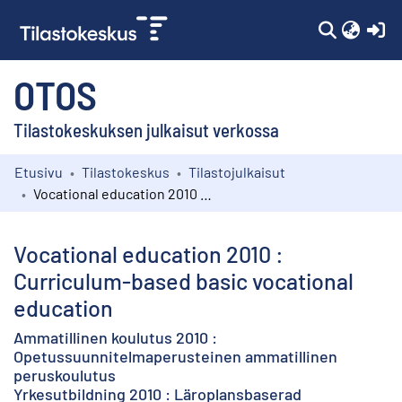
(c
OTOS
Tilastokeskuksen julkaisut verkossa
Etusivu
Tilastokeskus
Tilastojulkaisut
Kokoelmat
Vocational education 2010 : Curriculum-based basic vocational education
Selaa
Vocational education 2010 :
Curriculum-based basic vocational
education
Ammatillinen koulutus 2010 :
Opetussuunnitelmaperusteinen ammatillinen
peruskoulutus
Yrkesutbildning 2010 : Läroplansbaserad