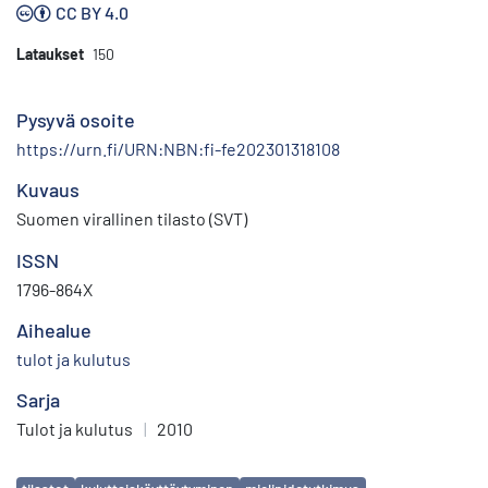
CC BY 4.0
Lataukset
150
Pysyvä osoite
https://urn.fi/URN:NBN:fi-fe202301318108
Kuvaus
Suomen virallinen tilasto (SVT)
ISSN
1796-864X
Aihealue
tulot ja kulutus
Sarja
Tulot ja kulutus
|
2010
Avainsanat