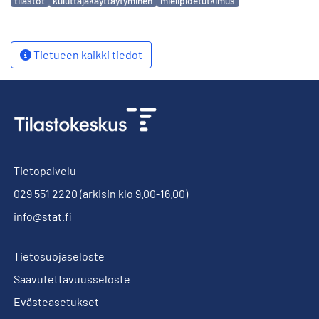
tilastot
kuluttajakäyttäytyminen
mielipidetutkimus
Tietueen kaikki tiedot
Tietopalvelu
029 551 2220
(arkisin klo 9.00-16.00)
info@stat.fi
Tietosuojaseloste
Saavutettavuusseloste
Evästeasetukset