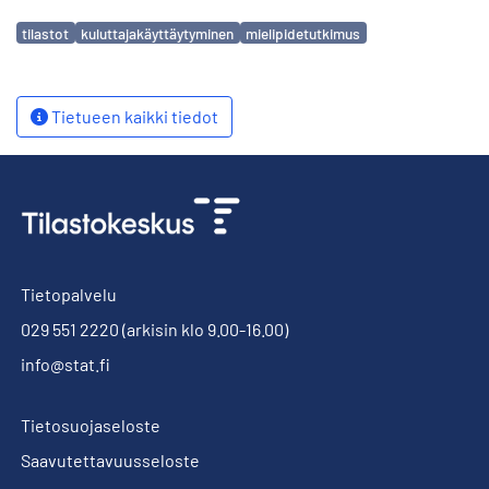
Avainsanat
tilastot
kuluttajakäyttäytyminen
mielipidetutkimus
Tietueen kaikki tiedot
Tietopalvelu
029 551 2220
(arkisin klo 9.00-16.00)
info@stat.fi
Tietosuojaseloste
Saavutettavuusseloste