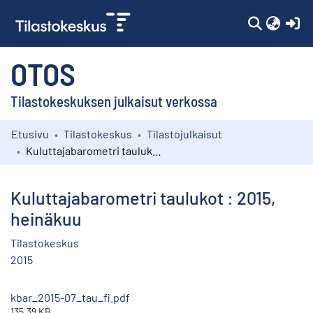
(c
OTOS
Tilastokeskuksen julkaisut verkossa
Etusivu
Tilastokeskus
Tilastojulkaisut
Kokoelmat
Kuluttajabarometri taulukot : 2015, heinäkuu
Selaa
Kuluttajabarometri taulukot : 2015,
heinäkuu
Tilastokeskus
2015
kbar_2015-07_tau_fi.pdf
135.39 KB