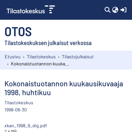
(c
OTOS
Tilastokeskuksen julkaisut verkossa
Etusivu
Tilastokeskus
Tilastojulkaisut
Kokoelmat
Kokonaistuotannon kuukausikuvaaja 1998, huhtikuu
Selaa
Kokonaistuotannon kuukausikuvaaja
1998, huhtikuu
Tilastokeskus
1998-06-30
xkan_1998_9_dig.pdf
2.4 MB