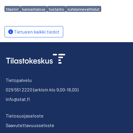
Avainsanat
tilastot
kansantalous
tuotanto
suhdannevaihtelut
Tietueen kaikki tiedot
Tietopalvelu
029 551 2220
(arkisin klo 9.00-16.00)
info@stat.fi
Tietosuojaseloste
Saavutettavuusseloste