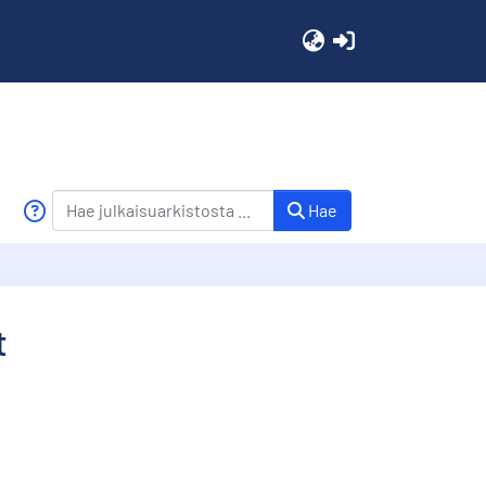
(current)
Hae
t