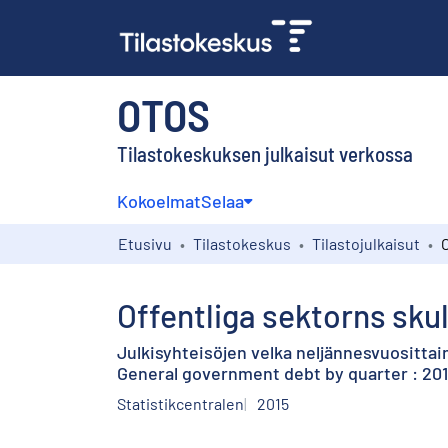
OTOS
Tilastokeskuksen julkaisut verkossa
Kokoelmat
Selaa
Etusivu
Tilastokeskus
Tilastojulkaisut
Offentliga sektorns skul
Julkisyhteisöjen velka neljännesvuosittain
General government debt by quarter : 201
Statistikcentralen
2015