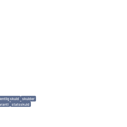
entlig skuld
skulder
aranti
statsskuld