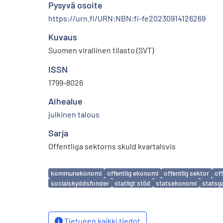
Pysyvä osoite
https://urn.fi/URN:NBN:fi-fe20230914126269
Kuvaus
Suomen virallinen tilasto (SVT)
ISSN
1799-8026
Aihealue
julkinen talous
Sarja
Offentliga sektorns skuld kvartalsvis
Avainsanat
kommunekonomi
offentlig ekonomi
offentlig sektor
off
socialskyddsfonder
statligt stöd
statsekonomi
statsg
Tietueen kaikki tiedot