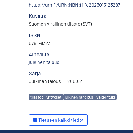
https://urn.fi/URN:NBN:fi-fe2023013123287
Kuvaus
Suomen virallinen tilasto (SVT)
ISSN
0784-8323
Aihealue
julkinen talous
Sarja
Julkinen talous
|
2000:2
Avainsanat
tilastot
yritykset
julkinen rahoitus
valtiontuki
Tietueen kaikki tiedot