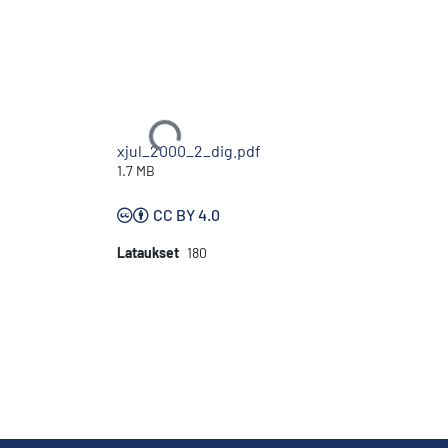
Ladataan...
xjul_2000_2_dig.pdf
1.7 MB
CC BY 4.0
Lataukset
180