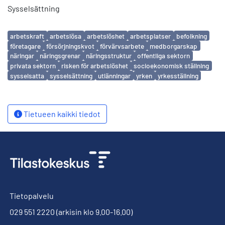
Sysselsättning
Avainsanat
arbetskraft
arbetslösa
arbetslöshet
arbetsplatser
befolkning
företagare
försörjningskvot
förvärvsarbete
medborgarskap
näringar
näringsgrenar
näringsstruktur
offentliga sektorn
privata sektorn
risken för arbetslöshet
socioekonomisk ställning
sysselsatta
sysselsättning
utlänningar
yrken
yrkesställning
Tietueen kaikki tiedot
Tietopalvelu
029 551 2220
(arkisin klo 9.00-16.00)