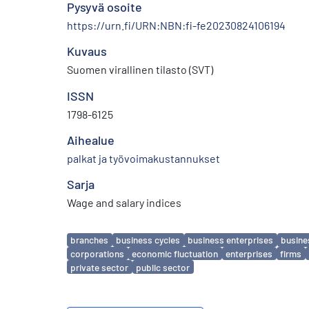
Pysyvä osoite
https://urn.fi/URN:NBN:fi-fe20230824106194
Kuvaus
Suomen virallinen tilasto (SVT)
ISSN
1798-6125
Aihealue
palkat ja työvoimakustannukset
Sarja
Wage and salary indices
Avainsanat
branches
business cycles
business enterprises
busine
corporations
economic fluctuation
enterprises
firms
private sector
public sector