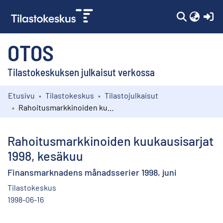
(c
OTOS
Tilastokeskuksen julkaisut verkossa
Etusivu
Tilastokeskus
Tilastojulkaisut
Kokoelmat
Rahoitusmarkkinoiden kuukausisarjat 1998, kesäkuu
Selaa
Rahoitusmarkkinoiden kuukausisarjat
1998, kesäkuu
Finansmarknadens månadsserier 1998, juni
Tilastokeskus
1998-06-16