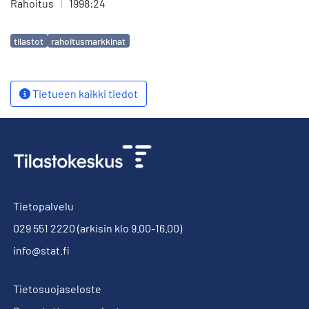
Rahoitus
|
1998:24
Avainsanat
tilastot
rahoitusmarkkinat
Tietueen kaikki tiedot
Tietopalvelu
029 551 2220
(arkisin klo 9.00-16.00)
info@stat.fi
Tietosuojaseloste