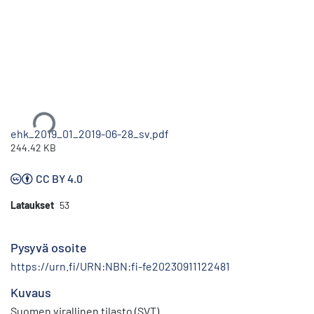
Ladataan...
ehk_2019_01_2019-06-28_sv.pdf
244.42 KB
CC BY 4.0
Lataukset
53
Pysyvä osoite
https://urn.fi/URN:NBN:fi-fe20230911122481
Kuvaus
Suomen virallinen tilasto (SVT)