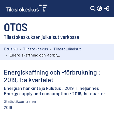
(c
OTOS
Tilastokeskuksen julkaisut verkossa
Etusivu
Tilastokeskus
Tilastojulkaisut
Kokoelmat
Energiskaffning och -förbrukning : 2019, 1:a kvartalet
Selaa
Energiskaffning och -förbrukning :
2019, 1:a kvartalet
Energian hankinta ja kulutus : 2019, 1. neljännes
Energy supply and consumption : 2019, 1st quarter
Statistikcentralen
2019