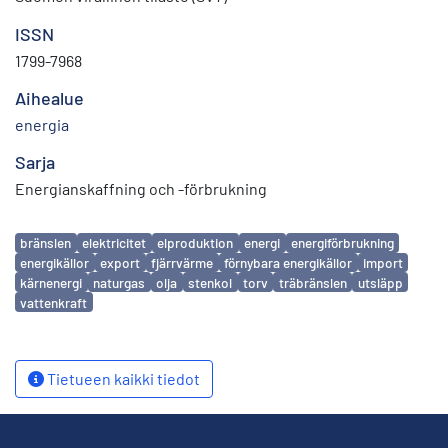
ISSN
1799-7968
Aihealue
energia
Sarja
Energianskaffning och -förbrukning
Avainsanat
bränslen
elektricitet
elproduktion
energi
energiförbrukning
energikällor
export
fjärrvärme
förnybara energikällor
import
kärnenergi
naturgas
olja
stenkol
torv
träbränslen
utsläpp
vattenkraft
Tietueen kaikki tiedot