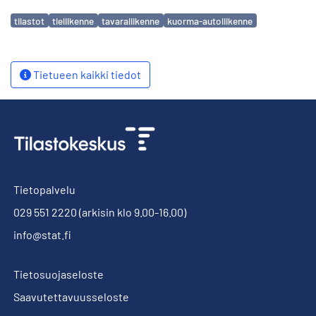
Avainsanat
tilastot
tieliikenne
tavaraliikenne
kuorma-autoliikenne
Tietueen kaikki tiedot
Tietopalvelu
029 551 2220
(arkisin klo 9.00-16.00)
info@stat.fi
Tietosuojaseloste
Saavutettavuusseloste