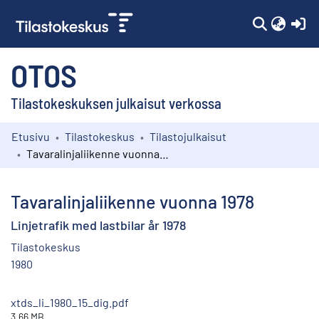
(c
OTOS
Tilastokeskuksen julkaisut verkossa
Etusivu
Tilastokeskus
Tilastojulkaisut
Kokoelmat
Tavaralinjaliikenne vuonna 1978
Selaa
Tavaralinjaliikenne vuonna 1978
Linjetrafik med lastbilar år 1978
Tilastokeskus
1980
xtds_li_1980_15_dig.pdf
3.66 MB