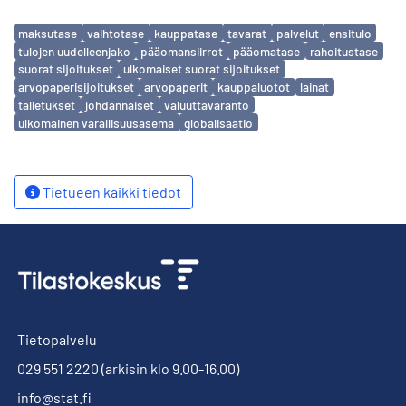
Avainsanat
maksutase
vaihtotase
kauppatase
tavarat
palvelut
ensitulo
tulojen uudelleenjako
pääomansiirrot
pääomatase
rahoitustase
suorat sijoitukset
ulkomaiset suorat sijoitukset
arvopaperisijoitukset
arvopaperit
kauppaluotot
lainat
talletukset
johdannaiset
valuuttavaranto
ulkomainen varallisuusasema
globalisaatio
Tietueen kaikki tiedot
Tietopalvelu
029 551 2220
(arkisin klo 9.00-16.00)
info@stat.fi