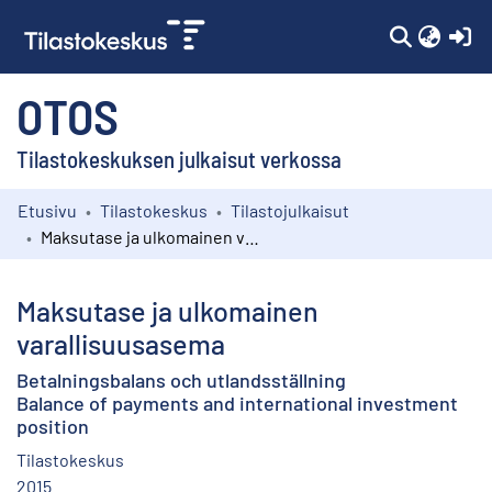
(c
OTOS
Tilastokeskuksen julkaisut verkossa
Etusivu
Tilastokeskus
Tilastojulkaisut
Kokoelmat
Maksutase ja ulkomainen varallisuusasema
Selaa
Maksutase ja ulkomainen
varallisuusasema
Betalningsbalans och utlandsställning
Balance of payments and international investment
position
Tilastokeskus
2015