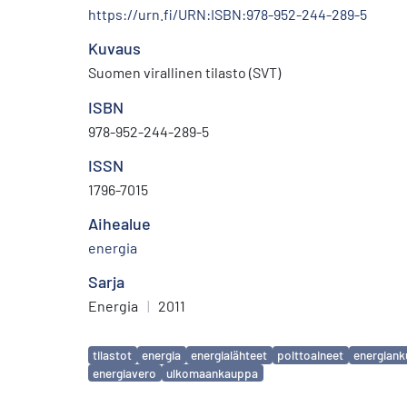
https://urn.fi/URN:ISBN:978-952-244-289-5
Kuvaus
Suomen virallinen tilasto (SVT)
ISBN
978-952-244-289-5
ISSN
1796-7015
Aihealue
energia
Sarja
Energia
|
2011
Avainsanat
tilastot
energia
energialähteet
polttoaineet
energiank
energiavero
ulkomaankauppa