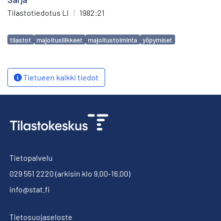
Tilastotiedotus LI
|
1982:21
Avainsanat
tilastot
majoitusliikkeet
majoitustoiminta
yöpymiset
Tietueen kaikki tiedot
Tietopalvelu
029 551 2220
(arkisin klo 9.00-16.00)
info@stat.fi
Tietosuojaseloste