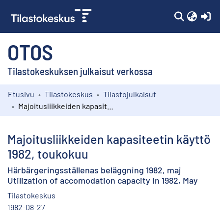
(c
OTOS
Tilastokeskuksen julkaisut verkossa
Etusivu
Tilastokeskus
Tilastojulkaisut
Kokoelmat
Majoitusliikkeiden kapasiteetin käyttö 1982, toukokuu
Selaa
Majoitusliikkeiden kapasiteetin käyttö
1982, toukokuu
Härbärgeringsställenas beläggning 1982, maj
Utilization of accomodation capacity in 1982, May
Tilastokeskus
1982-08-27