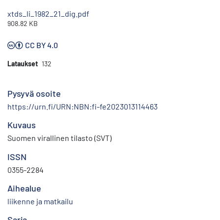
xtds_li_1982_21_dig.pdf
908.82 KB
CC BY 4.0
Lataukset
132
Pysyvä osoite
https://urn.fi/URN:NBN:fi-fe2023013114463
Kuvaus
Suomen virallinen tilasto (SVT)
ISSN
0355-2284
Aihealue
liikenne ja matkailu
Sarja