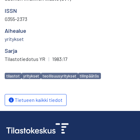
ISSN
0355-2373
Aihealue
yritykset
Sarja
Tilastotiedotus YR
|
1983:17
Avainsanat
tilastot
yritykset
teollisuusyritykset
tilinpäätös
Tietueen kaikki tiedot