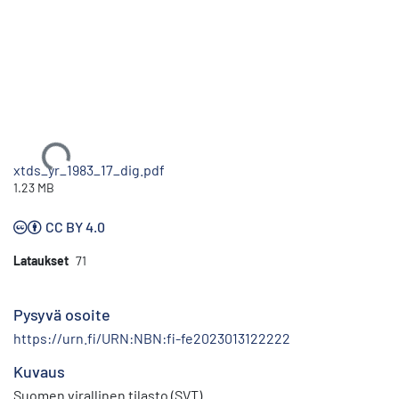
Ladataan...
xtds_yr_1983_17_dig.pdf
1.23 MB
CC BY 4.0
Lataukset
71
Pysyvä osoite
https://urn.fi/URN:NBN:fi-fe2023013122222
Kuvaus
Suomen virallinen tilasto (SVT)