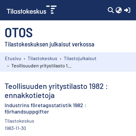
(c
OTOS
Tilastokeskuksen julkaisut verkossa
Etusivu
Tilastokeskus
Tilastojulkaisut
Kokoelmat
Teollisuuden yritystilasto 1982 : ennakkotietoja
Selaa
Teollisuuden yritystilasto 1982 :
ennakkotietoja
Industrins företagsstatistik 1982 :
förhandsuppgifter
Tilastokeskus
1983-11-30