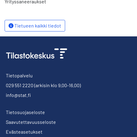
Yrityssaneeraukset
Tietueen kaikki tiedot
Tietopalvelu
029 551 2220
(arkisin klo 9.00-16.00)
info@stat.fi
Tietosuojaseloste
Saavutettavuusseloste
Evästeasetukset