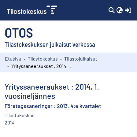
(c
OTOS
Tilastokeskuksen julkaisut verkossa
Etusivu
Tilastokeskus
Tilastojulkaisut
Kokoelmat
Yrityssaneeraukset : 2014, 1. vuosineljännes
Selaa
Yrityssaneeraukset : 2014, 1.
vuosineljännes
Företagssaneringar : 2013, 4:e kvartalet
Tilastokeskus
2014