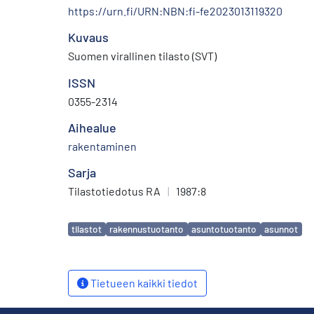
https://urn.fi/URN:NBN:fi-fe2023013119320
Kuvaus
Suomen virallinen tilasto (SVT)
ISSN
0355-2314
Aihealue
rakentaminen
Sarja
Tilastotiedotus RA
|
1987:8
Avainsanat
tilastot
rakennustuotanto
asuntotuotanto
asunnot
Tietueen kaikki tiedot