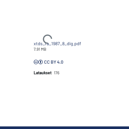
Ladataan...
xtds_ra_1987_8_dig.pdf
7.91 MB
CC BY 4.0
Lataukset
176