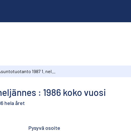
Asuntotuotanto 1987 1. neljännes : 1986 koko vuosi
neljännes : 1986 koko vuosi
6 hela året
Pysyvä osoite